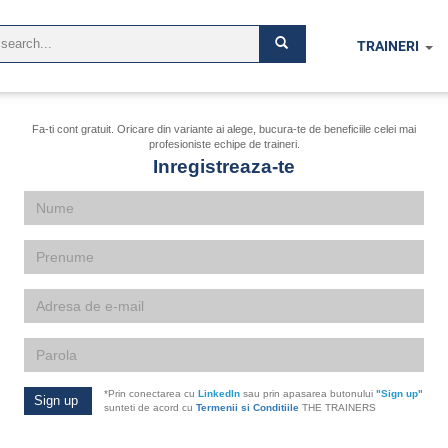
TRAINERI
Fa-ti cont gratuit. Oricare din variante ai alege, bucura-te de beneficiile celei mai
profesioniste echipe de traineri.
Inregistreaza-te
Nume
Prenume
Email
Parola
*Prin conectarea cu
LinkedIn
sau prin apasarea butonului
"Sign up"
sunteti de acord cu
Termenii si Conditiile
THE TRAINERS