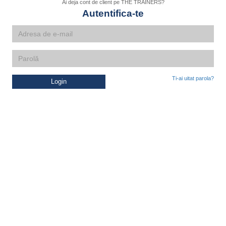
Ai deja cont de client pe THE TRAINERS?
Autentifica-te
Ti-ai uitat parola?