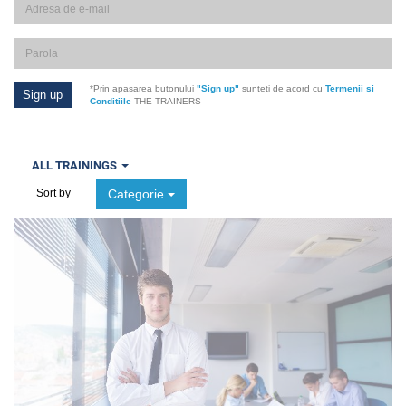
*Prin apasarea butonului
"Sign up"
sunteti de acord cu
Termenii si
Conditiile
THE TRAINERS
ALL TRAININGS
Categorie
Sort by