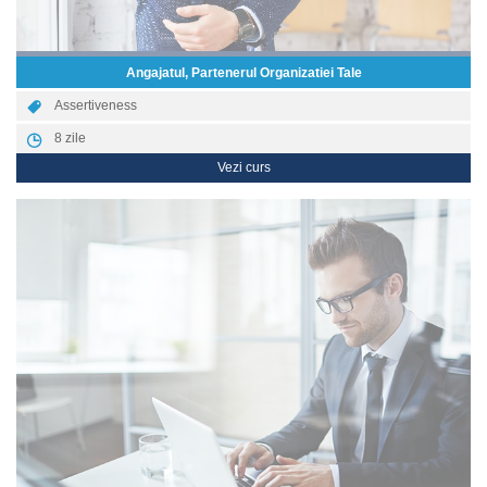
Angajatul, Partenerul Organizatiei Tale
Assertiveness
8
zile
Vezi curs