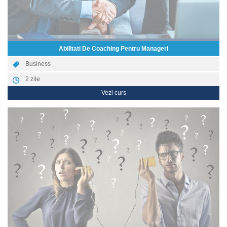
Abilitati De Coaching Pentru Manageri
Business
2
zile
Vezi curs