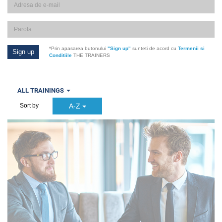
*Prin apasarea butonului
"Sign up"
sunteti de acord cu
Termenii si
Conditiile
THE TRAINERS
ALL TRAININGS
A-Z
Sort by