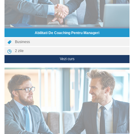
Abilitati De Coaching Pentru Manageri
Business
2
zile
Vezi curs